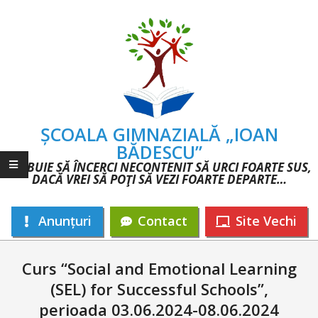
Skip
to
content
ȘCOALA GIMNAZIALĂ „IOAN
BĂDESCU”
TREBUIE SĂ ÎNCERCI NECONTENIT SĂ URCI FOARTE SUS,
DACĂ VREI SĂ POŢI SĂ VEZI FOARTE DEPARTE…
Anunțuri
Contact
Site Vechi
Primary
Navigation
Curs “Social and Emotional Learning
Menu
(SEL) for Successful Schools”,
perioada 03.06.2024-08.06.2024