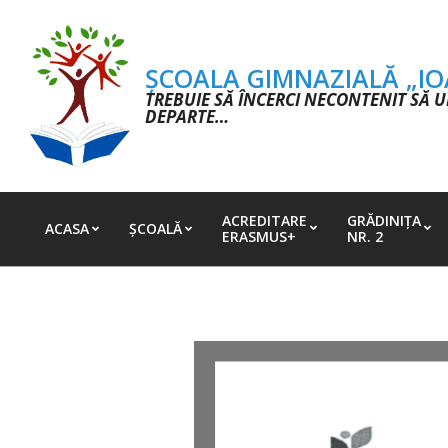
Skip
to
content
ȘCOALA GIMNAZIALĂ „I
TREBUIE SĂ ÎNCERCI NECONTENIT SĂ UR
DEPARTE…
ACREDITARE
GRĂDINIȚA
ACASA
ȘCOALĂ
ERASMUS+
NR. 2
Primary
Navigation
Menu